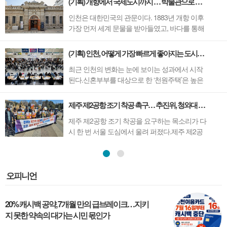
(기획) 개항에서 국제도시까지 … 박물관으로 읽는 인천의 시간
인천은 대한민국의 관문이다. 1883년 개항 이후
가장 먼저 세계 문물을 받아들였고, 바다를 통해
수많은 사람들이 오가며 새로운 문화와 삶이 시
작된 도시다.개항과 이민, 화교문화, 산업화와 국
(기획) 인천, 어떻게 가장 빠르게 좋아지는 도시가 됐나.
제교류까지. 인천의 시간에는 대한민국 근현대
최근 인천의 변화는 눈에 보이는 성과에서 시작
사의 흐름이 고스란히 담겨 있다.개항장의 근대
된다.신혼부부를 대상으로 한 ‘천원주택’은 높은
건축부터 서민들의 생활사, 한국 이민의 역사와
경쟁률 속에 공모를 마치며 정책 효과를 입증했
세...
고, 4월 말 개장을 앞둔 청라하늘대교의 ‘엣지워
제주 제2공항 조기 착공 촉구… 추진위, 청와대 앞 성명 발표
크’가 새로운 관광 콘텐츠로 주목받고 있다.이처
제주 제2공항 조기 착공을 요구하는 목소리가 다
럼 최근 잇따른 정책들이 시민의 관심을 끌고 있
시 한 번 서울 도심에서 울려 퍼졌다.제주 제2공
는 가운데, 인천이 왜 주목받는 ...
항 건설 추진위원회(위원장 이성기)는 25일, 서
울 청와대 분수대 앞에서 집회를 열고 성명서를
발표하며 정부를 향해 제주 제2공항 건설의 조속
한 착공을 촉구했다.이날 집회에는 이성기 위원
오피니언
장을 비롯한 위원회 관계자 30여 명이 참석했다.
이들...
20% 캐시백 공약, 7개월 만의 급브레이크…지키
지 못한 약속의 대가는 시민 몫인가