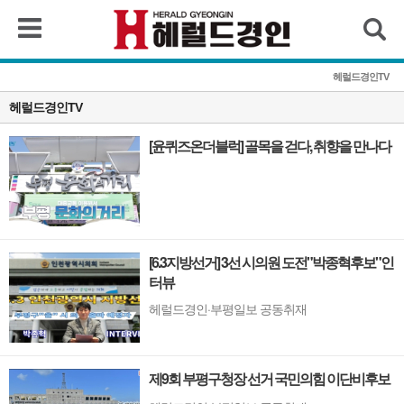
검색
헤럴드경인TV
헤럴드경인TV
[윤퀴즈온더블럭] 골목을 걷다, 취향을 만나다
[6.3지방선거] 3선 시의원 도전"박종혁후보"인
터뷰
헤럴드경인·부평일보 공동취재
제9회 부평구청장 선거 국민의힘 이단비후보