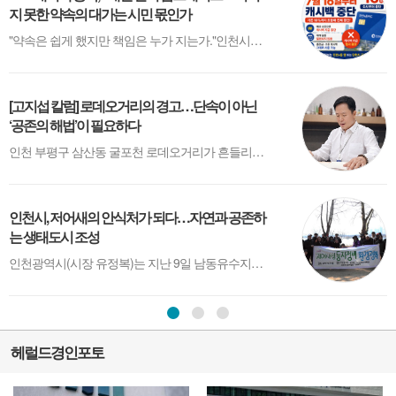
지 못한 약속의 대가는 시민 몫인가
"약속은 쉽게 했지만 책임은 누가 지는가."인천시가 결국 인천이음카드 캐시백 지급을 중단했다. 시민들은 혜택을 잃었고, 상인들은 매출 감소를 걱정한다. 그리고 시는 '예산이 예상보다 빨리 소진됐다'며 재정개혁 태스크포스(TF)를 꾸리겠다고 밝혔다.하지만 시민들이 묻는 질문은 따로 있다.왜 이런 상황을 미리 예측하지 못했는가....
[고지섭 칼럼] 로데오거리의 경고…단속이 아닌
‘공존의 해법’이 필요하다
인천 부평구 삼산동 굴포천 로데오거리가 흔들리고 있다. 겉으로는 불법 테라스 단속을 둘러싼 갈등이지만, 그 이면을 들여다보면 훨씬 구조적인 문제가 자리하고 있다. 장사가 예전 같지 않은 상황에서 생존을 위한 선택이 ‘위법’으로 규정되고, 행정은 그 위에 칼날을 들이대고 있다.상인들에게 테라스는 사치가 아니다. 한 명의 ...
인천시, 저어새의 안식처가 되다…자연과 공존하
C
는 생태도시 조성
인천광역시(시장 유정복)는 지난 9일 남동유수지에서 대만 등지에서 월동한 후 매년 3월경 인천을 찾아오는 저어새를 위해 ‘저어새 둥지 정비' 행사를 진행했다고 밝혔다. 이번 행사는 국립생태원, 한국물새네트워크, 저어새NGO네트워크, 동아시아-대양주 철새이동경로 파트너십(EAAFP) 등 유관 단체와 자원봉사자, 시민들과 함께 참여...
헤럴드경인포토