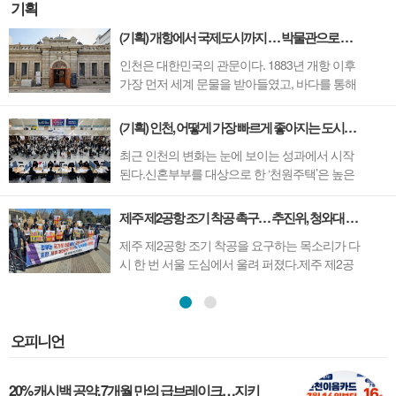
기획
(기획) 개항에서 국제도시까지 … 박물관으로 읽는 인천의 시간
인천은 대한민국의 관문이다. 1883년 개항 이후
가장 먼저 세계 문물을 받아들였고, 바다를 통해
수많은 사람들이 오가며 새로운 문화와 삶이 시
작된 도시다.개항과 이민, 화교문화, 산업화와 국
(기획) 인천, 어떻게 가장 빠르게 좋아지는 도시가 됐나.
제교류까지. 인천의 시간에는 대한민국 근현대
최근 인천의 변화는 눈에 보이는 성과에서 시작
사의 흐름이 고스란히 담겨 있다.개항장의 근대
된다.신혼부부를 대상으로 한 ‘천원주택’은 높은
건축부터 서민들의 생활사, 한국 이민의 역사와
경쟁률 속에 공모를 마치며 정책 효과를 입증했
세...
고, 4월 말 개장을 앞둔 청라하늘대교의 ‘엣지워
제주 제2공항 조기 착공 촉구… 추진위, 청와대 앞 성명 발표
크’가 새로운 관광 콘텐츠로 주목받고 있다.이처
제주 제2공항 조기 착공을 요구하는 목소리가 다
럼 최근 잇따른 정책들이 시민의 관심을 끌고 있
시 한 번 서울 도심에서 울려 퍼졌다.제주 제2공
는 가운데, 인천이 왜 주목받는 ...
항 건설 추진위원회(위원장 이성기)는 25일, 서
울 청와대 분수대 앞에서 집회를 열고 성명서를
발표하며 정부를 향해 제주 제2공항 건설의 조속
한 착공을 촉구했다.이날 집회에는 이성기 위원
오피니언
장을 비롯한 위원회 관계자 30여 명이 참석했다.
이들...
20% 캐시백 공약, 7개월 만의 급브레이크…지키