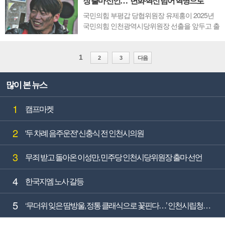
장 출마 선언…“변화·혁신 넘어 혁명으로”
국민의힘 부평갑 당협위원장 유제홍이 2025년
국민의힘 인천광역시당위원장 선출을 앞두고 출
마를 공식 선언했다. 유 위원장은 52년간 인천에
서 생활하며 지역 정치에 뿌리를 두고 활동해 온
인물로, "변화와 혁신을 넘어 혁명으로 인천시당
1
2
3
다음
을 만들겠다"는 강한 의지를 밝혔다.유 위원장은
출마 선언문을 통해 “소신과 원칙이 살아있고, ...
많이 본 뉴스
1
캠프마켓
2
'두 차례 음주운전' 신충식 전 인천시의원
3
무죄 받고 돌아온 이성만, 민주당 인천시당위원장 출마 선언
4
한국지엠 노사 갈등
5
‘무더위 잊은 땀방울, 정통 클래식으로 꽃핀다…’ 인천시립청소년교향악단, 첫 무대 앞두고 연습실 열기‘가득’