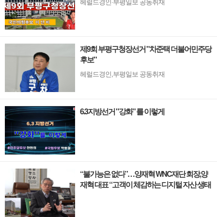
헤럴드경인·부평일보 공동취재
제9회 부평구청장선거 "차준택 더불어민주당
후보"
헤럴드경인,부평일보 공동취재
6.3지방선거 "강화" 를 이렇게
“불가능은 없다”…양재혁 WNC재단 회장,양
재혁 대표 “고객이 체감하는 디지털 자산 생태
계로 고도화”