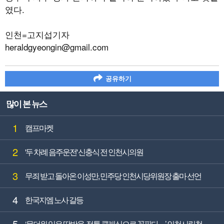
였다.
인천=고지섭기자
heraldgyeongin@gmail.com
공유하기
많이 본 뉴스
1
캠프마켓
2
'두 차례 음주운전' 신충식 전 인천시의원
3
무죄 받고 돌아온 이성만, 민주당 인천시당위원장 출마 선언
4
한국지엠 노사 갈등
5
‘무더위 잊은 땀방울, 정통 클래식으로 꽃핀다…’ 인천시립청소년교향악단, 첫 무대 앞두고 연습실 열기‘가득’