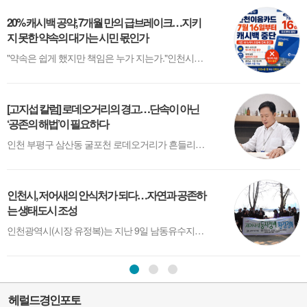
이들...
20% 캐시백 공약, 7개월 만의 급브레이크…지키
지 못한 약속의 대가는 시민 몫인가
"약속은 쉽게 했지만 책임은 누가 지는가."인천시가 결국 인천이음카드 캐시백 지급을 중단했다. 시민들은 혜택을 잃었고, 상인들은 매출 감소를 걱정한다. 그리고 시는 '예산이 예상보다 빨리 소진됐다'며 재정개혁 태스크포스(TF)를 꾸리겠다고 밝혔다.하지만 시민들이 묻는 질문은 따로 있다.왜 이런 상황을 미리 예측하지 못했는가....
[고지섭 칼럼] 로데오거리의 경고…단속이 아닌
‘공존의 해법’이 필요하다
인천 부평구 삼산동 굴포천 로데오거리가 흔들리고 있다. 겉으로는 불법 테라스 단속을 둘러싼 갈등이지만, 그 이면을 들여다보면 훨씬 구조적인 문제가 자리하고 있다. 장사가 예전 같지 않은 상황에서 생존을 위한 선택이 ‘위법’으로 규정되고, 행정은 그 위에 칼날을 들이대고 있다.상인들에게 테라스는 사치가 아니다. 한 명의 ...
인천시, 저어새의 안식처가 되다…자연과 공존하
C
는 생태도시 조성
인천광역시(시장 유정복)는 지난 9일 남동유수지에서 대만 등지에서 월동한 후 매년 3월경 인천을 찾아오는 저어새를 위해 ‘저어새 둥지 정비' 행사를 진행했다고 밝혔다. 이번 행사는 국립생태원, 한국물새네트워크, 저어새NGO네트워크, 동아시아-대양주 철새이동경로 파트너십(EAAFP) 등 유관 단체와 자원봉사자, 시민들과 함께 참여...
헤럴드경인포토