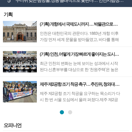
기획
(기획) 개항에서 국제도시까지 … 박물관으로 읽는 인천의 시간
인천은 대한민국의 관문이다. 1883년 개항 이후
가장 먼저 세계 문물을 받아들였고, 바다를 통해
수많은 사람들이 오가며 새로운 문화와 삶이 시
작된 도시다.개항과 이민, 화교문화, 산업화와 국
(기획) 인천, 어떻게 가장 빠르게 좋아지는 도시가 됐나.
제교류까지. 인천의 시간에는 대한민국 근현대
최근 인천의 변화는 눈에 보이는 성과에서 시작
사의 흐름이 고스란히 담겨 있다.개항장의 근대
된다.신혼부부를 대상으로 한 ‘천원주택’은 높은
건축부터 서민들의 생활사, 한국 이민의 역사와
경쟁률 속에 공모를 마치며 정책 효과를 입증했
세...
고, 4월 말 개장을 앞둔 청라하늘대교의 ‘엣지워
제주 제2공항 조기 착공 촉구… 추진위, 청와대 앞 성명 발표
크’가 새로운 관광 콘텐츠로 주목받고 있다.이처
제주 제2공항 조기 착공을 요구하는 목소리가 다
럼 최근 잇따른 정책들이 시민의 관심을 끌고 있
시 한 번 서울 도심에서 울려 퍼졌다.제주 제2공
는 가운데, 인천이 왜 주목받는 ...
항 건설 추진위원회(위원장 이성기)는 25일, 서
울 청와대 분수대 앞에서 집회를 열고 성명서를
발표하며 정부를 향해 제주 제2공항 건설의 조속
한 착공을 촉구했다.이날 집회에는 이성기 위원
오피니언
장을 비롯한 위원회 관계자 30여 명이 참석했다.