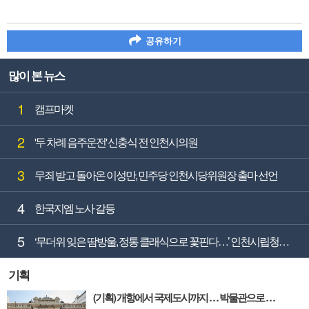
공유하기
많이 본 뉴스
1
캠프마켓
2
'두 차례 음주운전' 신충식 전 인천시의원
3
무죄 받고 돌아온 이성만, 민주당 인천시당위원장 출마 선언
4
한국지엠 노사 갈등
5
‘무더위 잊은 땀방울, 정통 클래식으로 꽃핀다…’ 인천시립청소년교향악단, 첫 무대 앞두고 연습실 열기‘가득’
기획
(기획) 개항에서 국제도시까지 … 박물관으로 읽는 인천의 시간