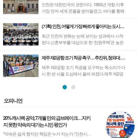
인천은 대한민국의 관문이다. 1883년 개항 이후
가장 먼저 세계 문물을 받아들였고, 바다를 통해
수많은 사람들이 오가며 새로운 문화와 삶이 시
작된 도시다.개항과 이민, 화교문화, 산업화와 국
(기획) 인천, 어떻게 가장 빠르게 좋아지는 도시가 됐나.
제교류까지. 인천의 시간에는 대한민국 근현대
최근 인천의 변화는 눈에 보이는 성과에서 시작
사의 흐름이 고스란히 담겨 있다.개항장의 근대
된다.신혼부부를 대상으로 한 ‘천원주택’은 높은
건축부터 서민들의 생활사, 한국 이민의 역사와
경쟁률 속에 공모를 마치며 정책 효과를 입증했
세...
고, 4월 말 개장을 앞둔 청라하늘대교의 ‘엣지워
제주 제2공항 조기 착공 촉구… 추진위, 청와대 앞 성명 발표
크’가 새로운 관광 콘텐츠로 주목받고 있다.이처
제주 제2공항 조기 착공을 요구하는 목소리가 다
럼 최근 잇따른 정책들이 시민의 관심을 끌고 있
시 한 번 서울 도심에서 울려 퍼졌다.제주 제2공
는 가운데, 인천이 왜 주목받는 ...
항 건설 추진위원회(위원장 이성기)는 25일, 서
울 청와대 분수대 앞에서 집회를 열고 성명서를
발표하며 정부를 향해 제주 제2공항 건설의 조속
한 착공을 촉구했다.이날 집회에는 이성기 위원
오피니언
장을 비롯한 위원회 관계자 30여 명이 참석했다.
이들...
20% 캐시백 공약, 7개월 만의 급브레이크…지키
지 못한 약속의 대가는 시민 몫인가
"약속은 쉽게 했지만 책임은 누가 지는가."인천시가 결국 인천이음카드 캐시백 지급을 중단했다. 시민들은 혜택을 잃었고, 상인들은 매출 감소를 걱정한다. 그리고 시는 '예산이 예상보다 빨리 소진됐다'며 재정개혁 태스크포스(TF)를 꾸리겠다고 밝혔다.하지만 시민들이 묻는 질문은 따로 있다.왜 이런 상황을 미리 예측하지 못했는가....