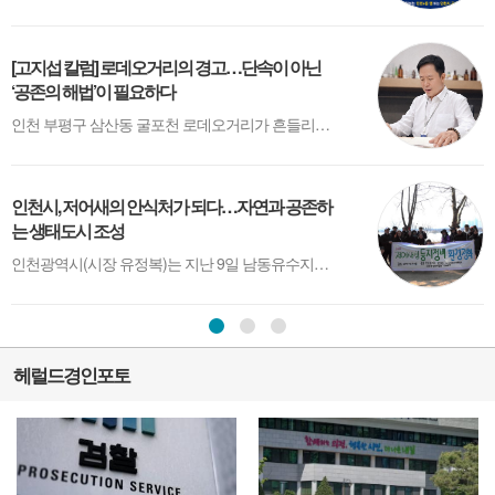
[고지섭 칼럼] 로데오거리의 경고…단속이 아닌
‘공존의 해법’이 필요하다
인천 부평구 삼산동 굴포천 로데오거리가 흔들리고 있다. 겉으로는 불법 테라스 단속을 둘러싼 갈등이지만, 그 이면을 들여다보면 훨씬 구조적인 문제가 자리하고 있다. 장사가 예전 같지 않은 상황에서 생존을 위한 선택이 ‘위법’으로 규정되고, 행정은 그 위에 칼날을 들이대고 있다.상인들에게 테라스는 사치가 아니다. 한 명의 ...
인천시, 저어새의 안식처가 되다…자연과 공존하
C
는 생태도시 조성
인천광역시(시장 유정복)는 지난 9일 남동유수지에서 대만 등지에서 월동한 후 매년 3월경 인천을 찾아오는 저어새를 위해 ‘저어새 둥지 정비' 행사를 진행했다고 밝혔다. 이번 행사는 국립생태원, 한국물새네트워크, 저어새NGO네트워크, 동아시아-대양주 철새이동경로 파트너십(EAAFP) 등 유관 단체와 자원봉사자, 시민들과 함께 참여...
헤럴드경인포토