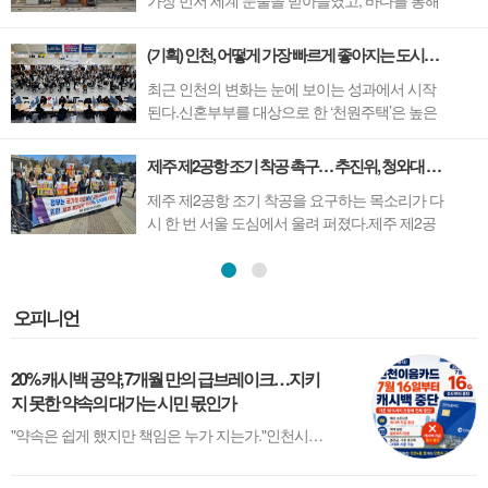
가장 먼저 세계 문물을 받아들였고, 바다를 통해
수많은 사람들이 오가며 새로운 문화와 삶이 시
작된 도시다.개항과 이민, 화교문화, 산업화와 국
(기획) 인천, 어떻게 가장 빠르게 좋아지는 도시가 됐나.
제교류까지. 인천의 시간에는 대한민국 근현대
최근 인천의 변화는 눈에 보이는 성과에서 시작
사의 흐름이 고스란히 담겨 있다.개항장의 근대
된다.신혼부부를 대상으로 한 ‘천원주택’은 높은
건축부터 서민들의 생활사, 한국 이민의 역사와
경쟁률 속에 공모를 마치며 정책 효과를 입증했
세...
고, 4월 말 개장을 앞둔 청라하늘대교의 ‘엣지워
제주 제2공항 조기 착공 촉구… 추진위, 청와대 앞 성명 발표
크’가 새로운 관광 콘텐츠로 주목받고 있다.이처
제주 제2공항 조기 착공을 요구하는 목소리가 다
럼 최근 잇따른 정책들이 시민의 관심을 끌고 있
시 한 번 서울 도심에서 울려 퍼졌다.제주 제2공
는 가운데, 인천이 왜 주목받는 ...
항 건설 추진위원회(위원장 이성기)는 25일, 서
울 청와대 분수대 앞에서 집회를 열고 성명서를
발표하며 정부를 향해 제주 제2공항 건설의 조속
한 착공을 촉구했다.이날 집회에는 이성기 위원
오피니언
장을 비롯한 위원회 관계자 30여 명이 참석했다.
이들...
20% 캐시백 공약, 7개월 만의 급브레이크…지키
지 못한 약속의 대가는 시민 몫인가
"약속은 쉽게 했지만 책임은 누가 지는가."인천시가 결국 인천이음카드 캐시백 지급을 중단했다. 시민들은 혜택을 잃었고, 상인들은 매출 감소를 걱정한다. 그리고 시는 '예산이 예상보다 빨리 소진됐다'며 재정개혁 태스크포스(TF)를 꾸리겠다고 밝혔다.하지만 시민들이 묻는 질문은 따로 있다.왜 이런 상황을 미리 예측하지 못했는가....