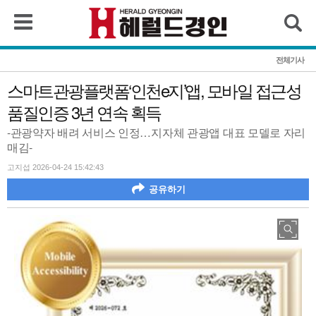
검색
전체기사
스마트관광플랫폼‘인천e지’앱, 모바일 접근성
품질인증 3년 연속 획득
-관광약자 배려 서비스 인정…지자체 관광앱 대표 모델로 자리
매김-
고지섭 2026-04-24 15:42:43
공유하기