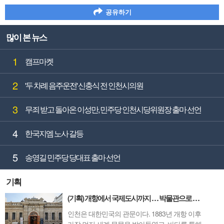
공유하기
많이 본 뉴스
1
캠프마켓
2
'두 차례 음주운전' 신충식 전 인천시의원
3
무죄 받고 돌아온 이성만, 민주당 인천시당위원장 출마 선언
4
한국지엠 노사 갈등
5
송영길 민주당 당대표 출마 선언
기획
(기획) 개항에서 국제도시까지 … 박물관으로 읽는 인천의 시간
인천은 대한민국의 관문이다. 1883년 개항 이후