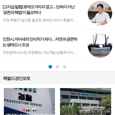
[고지섭 칼럼] 로데오거리의 경고…단속이 아닌
‘공존의 해법’이 필요하다
인천 부평구 삼산동 굴포천 로데오거리가 흔들리고 있다. 겉으로는 불법 테라스 단속을 둘러싼 갈등이지만, 그 이면을 들여다보면 훨씬 구조적인 문제가 자리하고 있다. 장사가 예전 같지 않은 상황에서 생존을 위한 선택이 ‘위법’으로 규정되고, 행정은 그 위에 칼날을 들이대고 있다.상인들에게 테라스는 사치가 아니다. 한 명의 ...
인천시, 저어새의 안식처가 되다…자연과 공존하
C
는 생태도시 조성
인천광역시(시장 유정복)는 지난 9일 남동유수지에서 대만 등지에서 월동한 후 매년 3월경 인천을 찾아오는 저어새를 위해 ‘저어새 둥지 정비' 행사를 진행했다고 밝혔다. 이번 행사는 국립생태원, 한국물새네트워크, 저어새NGO네트워크, 동아시아-대양주 철새이동경로 파트너십(EAAFP) 등 유관 단체와 자원봉사자, 시민들과 함께 참여...
헤럴드경인포토